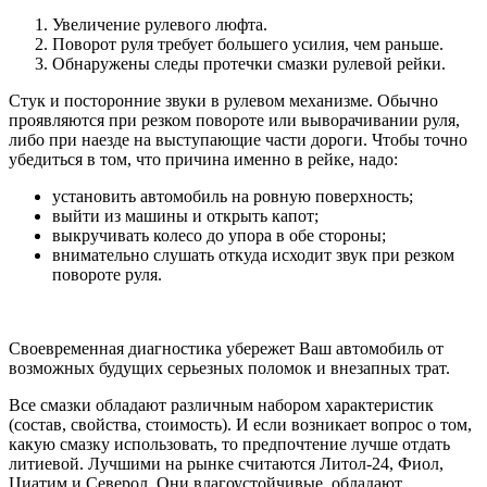
Увеличение рулевого люфта.
Поворот руля требует большего усилия, чем раньше.
Обнаружены следы протечки смазки рулевой рейки.
Стук и посторонние звуки в рулевом механизме. Обычно
проявляются при резком повороте или выворачивании руля,
либо при наезде на выступающие части дороги. Чтобы точно
убедиться в том, что причина именно в рейке, надо:
установить автомобиль на ровную поверхность;
выйти из машины и открыть капот;
выкручивать колесо до упора в обе стороны;
внимательно слушать откуда исходит звук при резком
повороте руля.
Своевременная диагностика убережет Ваш автомобиль от
возможных будущих серьезных поломок и внезапных трат.
Все смазки обладают различным набором характеристик
(состав, свойства, стоимость). И если возникает вопрос о том,
какую смазку использовать, то предпочтение лучше отдать
литиевой. Лучшими на рынке считаются Литол-24, Фиол,
Циатим и Северол. Они влагоустойчивые, обладают