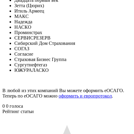
Двадцать первый век
Зетта (Цюрих)
Итиль Армеец
МАКС
Надежда
НАСКО
Проминстрах
СЕРВИСРЕЗЕРВ
Сибирский Дом Страхования
СОГАЗ
Согласие
Страховая Бизнес Группа
Сургутнефтегаз
ЮЖУРАЛАСКО
В любой из этих компаний Вы можете оформить еОСАГО.
Теперь по еОСАГО можно
оформить и европротокол
.
0
0
голоса
Рейтинг статьи